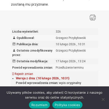
zostaną mu przyznane.
Liczba wyświetleń:
326
Opublikował:
Grzegorz Przybyłowski
Publikacja dnia:
10 lutego 2026 , 10:31
Ostatnio zmodyfikowany
Grzegorz Przybyłowski
przez:
Ostatnia modyfikacja:
17 lutego 2026 , 13:24
Powód wprowadzenia zmian:
Przedłużenie terminu
Rejestr zmian
Wersja z dnia: (10 lutego 2026 , 10:31)
Powód wprowadzenia zmian:
wpis oryginalny
Używamy plików cookies, aby ułatwić Ci korzystanie z naszego
serwisu oraz do celów statystycznych.
Rozumiem
Polityka cookies
Ośrodek Rozwoju Edukacji - Biuletyn Informacji Publicznej 2026