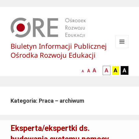
Biuletyn Informacji Publicznej
MENU
Ośrodka Rozwoju Edukacji
I
WIDGETY
większa-
kontrast
kontrast
kontras
A
A
A
A
mniejsza
normalna
A
A
czcionka
czarny
czarny
żółty
czcionka
czcionka
tekst
tekst
tekst
na
na
na
białym
zółtym
czarny
Kategoria: Praca – archiwum
tle
tle
tle
Eksperta/ekspertki ds.