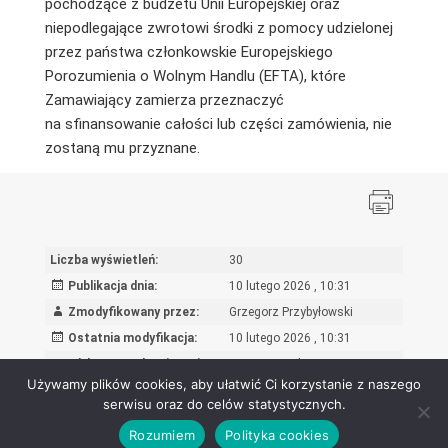
pochodzące z budżetu Unii Europejskiej oraz
niepodlegające zwrotowi środki z pomocy udzielonej
przez państwa członkowskie Europejskiego
Porozumienia o Wolnym Handlu (EFTA), które
Zamawiający zamierza przeznaczyć
na sfinansowanie całości lub części zamówienia, nie
zostaną mu przyznane.
Liczba wyświetleń:
30
Publikacja dnia:
10 lutego 2026 , 10:31
Zmodyfikowany przez:
Grzegorz Przybyłowski
Ostatnia modyfikacja:
10 lutego 2026 , 10:31
Powód wprowadzenia zmian:
wpis oryginalny
Używamy plików cookies, aby ułatwić Ci korzystanie z naszego
serwisu oraz do celów statystycznych.
Rozumiem
Polityka cookies
Ośrodek Rozwoju Edukacji - Biuletyn Informacji Publicznej 2026