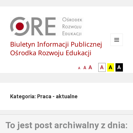
Biuletyn Informacji Publicznej
MENU
Ośrodka Rozwoju Edukacji
I
WIDGETY
większa-
kontrast
kontrast
kontras
A
A
A
A
mniejsza
normalna
A
A
czcionka
czarny
czarny
żółty
czcionka
czcionka
tekst
tekst
tekst
na
na
na
białym
zółtym
czarny
Kategoria: Praca - aktualne
tle
tle
tle
To jest post archiwalny z dnia: