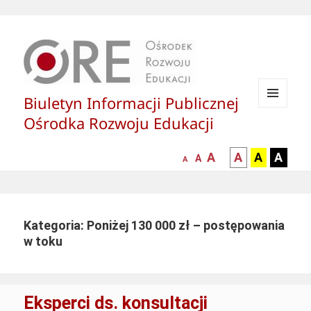
Biuletyn Informacji Publicznej
MENU
Ośrodka Rozwoju Edukacji
I
WIDGETY
większa-
kontrast
kontrast
kontras
A
A
A
A
mniejsza
normalna
A
A
czcionka
czarny
czarny
żółty
czcionka
czcionka
tekst
tekst
tekst
na
na
na
białym
zółtym
czarny
Kategoria: Poniżej 130 000 zł – postępowania
tle
tle
tle
w toku
Eksperci ds. konsultacji