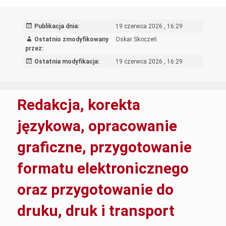
Rozwoju
Edukacji
Publikacja dnia:
19 czerwca 2026 , 16:29
w
Ostatnio zmodyfikowany
Oskar Skoczeń
Warszawie
przez:
z
Ostatnia modyfikacja:
19 czerwca 2026 , 16:29
dnia
17
czerwca
Redakcja, korekta
2026
r.
językowa, opracowanie
o
graficzne, przygotowanie
zarządzeniu
inwentaryzac
formatu elektronicznego
doraźnej
w
oraz przygotowanie do
Ośrodku
Rozwoju
druku, druk i transport
Edukacji