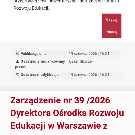
przeprowadzenia inwentaryzacji doraźnej w Ośrodku
Zarządzenie
Rozwoju Edukacji…
nr
Czytaj
40/2026
Dyrektora
więcej
Ośrodka
Rozwoju
Edukacji
Publikacja dnia:
19 czerwca 2026 , 16:34
w
Ostatnio zmodyfikowany
Oskar Skoczeń
Warszawie
przez:
z
Ostatnia modyfikacja:
19 czerwca 2026 , 16:34
dnia
17
06
Zarządzenie nr 39 /2026
2026
r.
Dyrektora Ośrodka Rozwoju
o
Edukacji w Warszawie z
wyznaczeniu
Zespołów