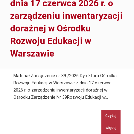
dnia 17 czerwca 2026 r. o
Spisowych
do
zarządzeniu inwentaryzacji
przeprowadzenia
inwentaryzacji
doraźnej w Ośrodku
w
Rozwoju Edukacji w
ORE
w
Warszawie
Warszawie
Materiał Zarządzenie nr 39 /2026 Dyrektora Ośrodka
Rozwoju Edukacji w Warszawie z dnia 17 czerwca
2026 r. o zarządzeniu inwentaryzacji doraźnej w
Zarządzenie
Ośrodku Zarządzenie Nr 39Rozwoju Edukacji w…
nr
39
Czytaj
/2026
Dyrektora
więcej
Ośrodka