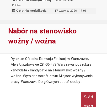
Ostatnio zmodyfikowany
Oskar Skoczeń
przygotowan
przez:
do
Ostatnia modyfikacja:
17 czerwca 2026 , 17:01
druku,
druk
i
Nabór na stanowisko
transport
broszur
woźny / woźna
o
podejściu
CLIL
Dyrektor Ośrodka Rozwoju Edukacji w Warszawie,
w
Aleje Ujazdowskie 28, 00-478 Warszawa, poszukuje
nauczaniu
kandydata / kandydatki na stanowisko: woźny /
woźna. Wymiar etatu: ¾ etatu Miejsce wykonywania
Nabór
pracy: Warszawa Do głównych zadań osoby…
na
stanowisko
Czytaj
woźny
/
więcej