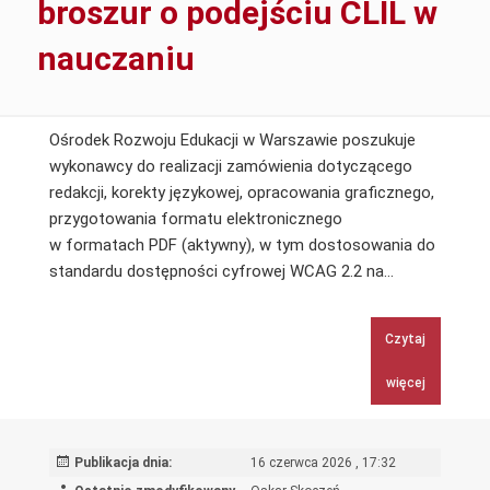
broszur o podejściu CLIL w
w
Warszawie
nauczaniu
Ośrodek Rozwoju Edukacji w Warszawie poszukuje
wykonawcy do realizacji zamówienia dotyczącego
redakcji, korekty językowej, opracowania graficznego,
przygotowania formatu elektronicznego
w formatach PDF (aktywny), w tym dostosowania do
Redakcja,
standardu dostępności cyfrowej WCAG 2.2 na…
korekta
językowa,
Czytaj
opracowani
graficzne,
więcej
przygotowan
formatu
elektronicz
Publikacja dnia:
16 czerwca 2026 , 17:32
oraz