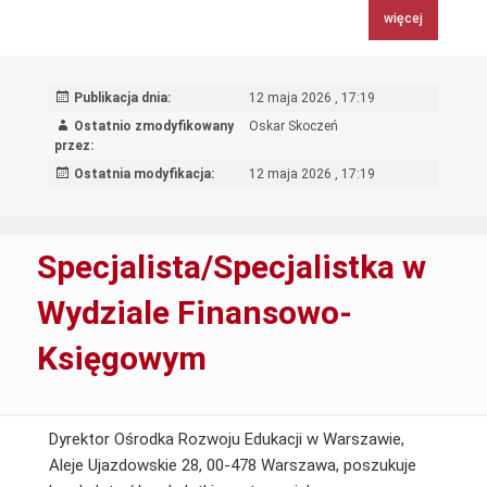
ds.
więcej
zapewnienia
jakości
SCWEW
Publikacja dnia:
12 maja 2026 , 17:19
Ostatnio zmodyfikowany
Oskar Skoczeń
przez:
Ostatnia modyfikacja:
12 maja 2026 , 17:19
Specjalista/Specjalistka w
Wydziale Finansowo-
Księgowym
Dyrektor Ośrodka Rozwoju Edukacji w Warszawie,
Aleje Ujazdowskie 28, 00-478 Warszawa, poszukuje