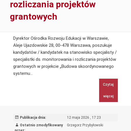
rozliczania projektów
grantowych
Dyrektor Ośrodka Rozwoju Edukacji w Warszawie,
Aleje Ujazdowskie 28, 00-478 Warszawa, poszukuje
kandydatów / kandydatek na stanowisko specjalisty /
specjalistki ds. monitorowania i rozliczania projektów
grantowych w projekcie „Budowa skoordynowanego
Specjalista
systemu…
/
Czytaj
specjalistka
ds.
więcej
monitorowania
i
rozliczania
Publikacja dnia:
12 maja 2026 , 17:23
projektów
Ostatnio zmodyfikowany
Grzegorz Przybyłowski
grantowych
przez: