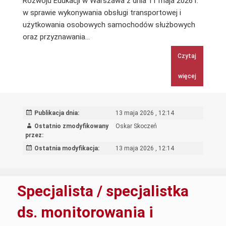
Rozwoju Edukacji w Warszawa z dnia 11 maja 2026 r.
w sprawie wykonywania obsługi transportowej i
użytkowania osobowych samochodów służbowych
Zarządzenie
oraz przyznawania…
Nr
Czytaj
35/2026
Dyrektora
więcej
Ośrodka
Rozwoju
Edukacji
Publikacja dnia:
13 maja 2026 , 12:14
w
Ostatnio zmodyfikowany
Oskar Skoczeń
Warszawa
przez:
z
Ostatnia modyfikacja:
13 maja 2026 , 12:14
dnia
11
maja
Specjalista / specjalistka
2026
r.
ds. monitorowania i