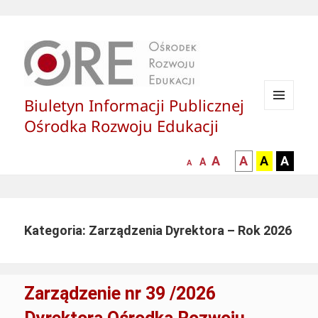
Biuletyn Informacji Publicznej
MENU
Ośrodka Rozwoju Edukacji
I
WIDGETY
większa-
kontrast
kontrast
kontras
A
A
A
A
mniejsza
normalna
A
A
czcionka
czarny
czarny
żółty
czcionka
czcionka
tekst
tekst
tekst
na
na
na
białym
zółtym
czarny
Kategoria: Zarządzenia Dyrektora – Rok 2026
tle
tle
tle
Zarządzenie nr 39 /2026