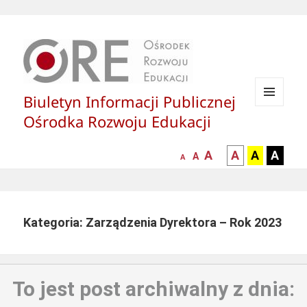
Biuletyn Informacji Publicznej
MENU
Ośrodka Rozwoju Edukacji
I
WIDGETY
większa-
kontrast
kontrast
kontras
A
A
A
A
mniejsza
normalna
A
A
czcionka
czarny
czarny
żółty
czcionka
czcionka
tekst
tekst
tekst
na
na
na
białym
zółtym
czarny
Kategoria: Zarządzenia Dyrektora – Rok 2023
tle
tle
tle
To jest post archiwalny z dnia: