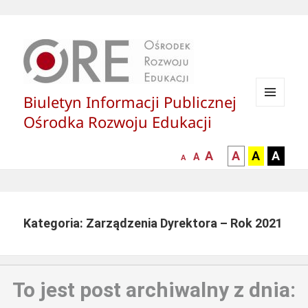
Biuletyn Informacji Publicznej
MENU
Ośrodka Rozwoju Edukacji
I
WIDGETY
większa-
kontrast
kontrast
kontras
A
A
A
A
mniejsza
normalna
A
A
czcionka
czarny
czarny
żółty
czcionka
czcionka
tekst
tekst
tekst
na
na
na
białym
zółtym
czarny
Kategoria: Zarządzenia Dyrektora – Rok 2021
tle
tle
tle
To jest post archiwalny z dnia: