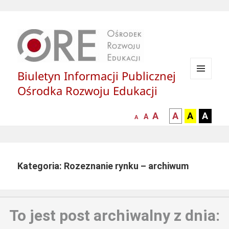
Biuletyn Informacji Publicznej
MENU
Ośrodka Rozwoju Edukacji
I
WIDGETY
większa-
kontrast
kontrast
kontras
A
A
A
A
mniejsza
normalna
A
A
czcionka
czarny
czarny
żółty
czcionka
czcionka
tekst
tekst
tekst
na
na
na
białym
zółtym
czarny
Kategoria: Rozeznanie rynku – archiwum
tle
tle
tle
To jest post archiwalny z dnia: