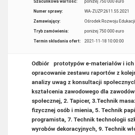
Szacunkowa wartość:
poniżej 750 000 euro
Numer sprawy:
WA-ZUZP.2611.55.2021
Zamawiający:
Ośrodek Rozwoju Edukacji
Tryb zamówienia:
poniżej 750 000 euro
Termin składania ofert:
2021-11-18 10:00:00
Odbiór
prototypów e-materiałów i ich
opracowanie zestawu raportów z kolej
analizy uwag z konsultacji społeczny
kształcenia zawodowego dla zawodów
społecznej, 2. Tapicer, 3.Technik masa
fizycznej osób i mienia, 5. Technik pap
programista, 7. Technik technologii sz
wyrobów dekoracyjnych, 9. Technik włó