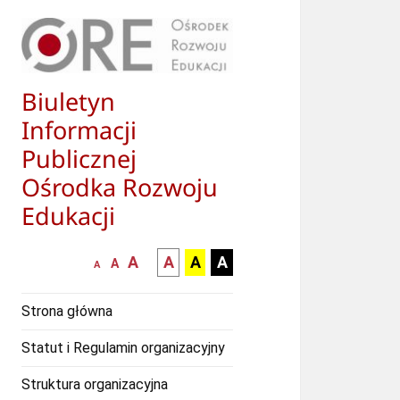
Biuletyn
Informacji
Publicznej
Ośrodka Rozwoju
Edukacji
większa-
kontrast
kontrast
kontrast
A
A
A
A
mniejsza
normalna
A
A
czcionka
czarny
czarny
żółty
czcionka
czcionka
tekst
tekst
tekst
Strona główna
na
na
na
białym
zółtym
czarnym
Statut i Regulamin organizacyjny
tle
tle
tle
Struktura organizacyjna