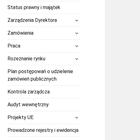
Status prawny i majątek
rozwiń
Zarządzenia Dyrektora
menu
potomne
rozwiń
Zamówienia
menu
potomne
rozwiń
Praca
menu
potomne
rozwiń
Rozeznanie rynku
menu
potomne
Plan postępowań o udzielenie
zamówień publicznych
Kontrola zarządcza
Audyt wewnętrzny
rozwiń
Projekty UE
menu
potomne
Prowadzone rejestry i ewidencja