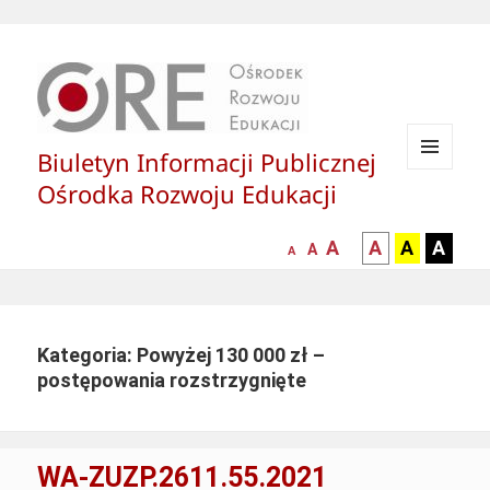
Biuletyn Informacji Publicznej
MENU
Ośrodka Rozwoju Edukacji
I
WIDGETY
większa-
kontrast
kontrast
kontras
A
A
A
A
mniejsza
normalna
A
A
czcionka
czarny
czarny
żółty
czcionka
czcionka
tekst
tekst
tekst
na
na
na
białym
zółtym
czarny
Kategoria: Powyżej 130 000 zł –
tle
tle
tle
postępowania rozstrzygnięte
WA-ZUZP.2611.55.2021