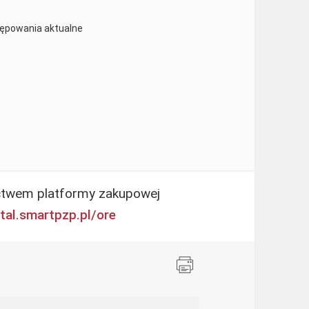
tępowania aktualne
ctwem platformy zakupowej
rtal.smartpzp.
pl/ore