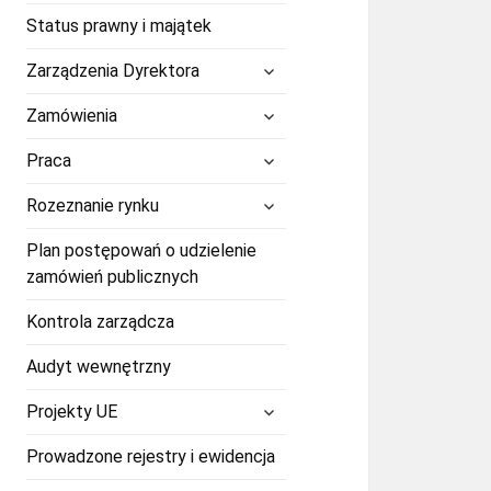
Status prawny i majątek
rozwiń
Zarządzenia Dyrektora
menu
potomne
rozwiń
Zamówienia
menu
potomne
rozwiń
Praca
menu
potomne
rozwiń
Rozeznanie rynku
menu
potomne
Plan postępowań o udzielenie
zamówień publicznych
Kontrola zarządcza
Audyt wewnętrzny
rozwiń
Projekty UE
menu
potomne
Prowadzone rejestry i ewidencja