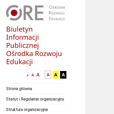
Biuletyn
Informacji
Publicznej
Ośrodka Rozwoju
Edukacji
większa-
kontrast
kontrast
kontrast
A
A
A
A
mniejsza
normalna
A
A
czcionka
czarny
czarny
żółty
czcionka
czcionka
tekst
tekst
tekst
Strona główna
na
na
na
białym
zółtym
czarnym
Statut i Regulamin organizacyjny
tle
tle
tle
Struktura organizacyjna