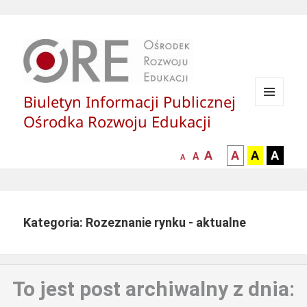
Biuletyn Informacji Publicznej
MENU
Ośrodka Rozwoju Edukacji
I
WIDGETY
większa-
kontrast
kontrast
kontras
A
A
A
A
mniejsza
normalna
A
A
czcionka
czarny
czarny
żółty
czcionka
czcionka
tekst
tekst
tekst
na
na
na
białym
zółtym
czarny
Kategoria: Rozeznanie rynku - aktualne
tle
tle
tle
To jest post archiwalny z dnia: