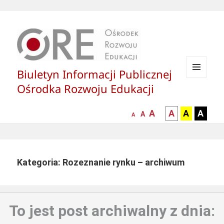
Biuletyn Informacji Publicznej
MENU
Ośrodka Rozwoju Edukacji
I
WIDGETY
większa-
kontrast
kontrast
kontras
A
A
A
A
mniejsza
normalna
A
A
czcionka
czarny
czarny
żółty
czcionka
czcionka
tekst
tekst
tekst
na
na
na
białym
zółtym
czarny
Kategoria: Rozeznanie rynku – archiwum
tle
tle
tle
To jest post archiwalny z dnia: