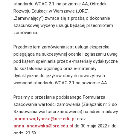
standardu WCAG 2.1. na poziomie AA, Ośrodek
Rozwoju Edukacji w Warszawie („ORE”,
„Zamawiający”) zwraca się z prośbą o dokonanie
szacunkowej wyceny usługi, będącej przedmiotem
zamówienia.
Przedmiotem zamówienia jest usługa ekspercka
polegająca na sukcesywnej ocenie i zgłaszaniu uwag
pod kątem spełniania przez e-materiały dydaktyczne
do kształcenia ogólnego oraz e-materiały
dydaktyczne do języków obcych nowożytnych
wymagań standardu WCAG 2.1 na poziomie AA.
Prosimy o przesłanie podpisanego Formularza
szacowania wartości zamówienia (Załącznik nr 3 do
Szacowania wartości zamówienia) na adres mailowy:
joanna.wojtynska@ore.edu.pl
oraz
anna.langowska@ore.edu.pl
do 30 maja 2022 r. do
godz. 23.59.