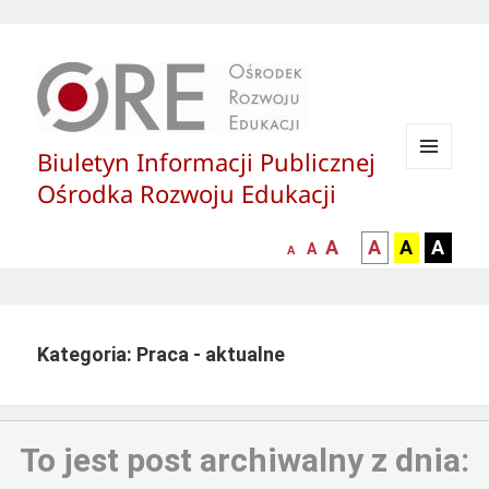
Biuletyn Informacji Publicznej
MENU
Ośrodka Rozwoju Edukacji
I
WIDGETY
większa-
kontrast
kontrast
kontras
A
A
A
A
mniejsza
normalna
A
A
czcionka
czarny
czarny
żółty
czcionka
czcionka
tekst
tekst
tekst
na
na
na
białym
zółtym
czarny
Kategoria: Praca - aktualne
tle
tle
tle
To jest post archiwalny z dnia: