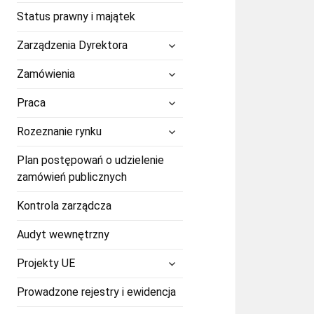
Status prawny i majątek
rozwiń
Zarządzenia Dyrektora
menu
potomne
rozwiń
Zamówienia
menu
potomne
rozwiń
Praca
menu
potomne
rozwiń
Rozeznanie rynku
menu
potomne
Plan postępowań o udzielenie
zamówień publicznych
Kontrola zarządcza
Audyt wewnętrzny
rozwiń
Projekty UE
menu
potomne
Prowadzone rejestry i ewidencja