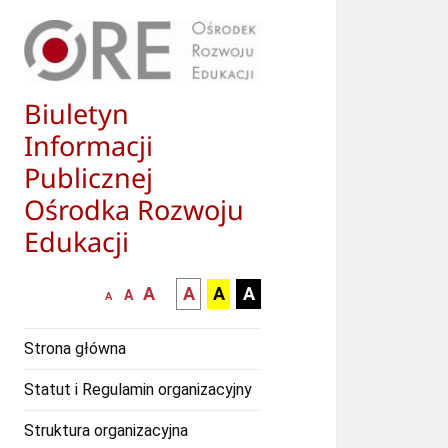
Biuletyn
Informacji
Publicznej
Ośrodka Rozwoju
Edukacji
większa-
kontrast
kontrast
kontrast
A
A
A
A
mniejsza
normalna
A
A
czcionka
czarny
czarny
żółty
czcionka
czcionka
tekst
tekst
tekst
Strona główna
na
na
na
białym
zółtym
czarnym
Statut i Regulamin organizacyjny
tle
tle
tle
Struktura organizacyjna