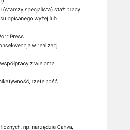
t)
ni (starszy specjalista) staż pracy
esu opisanego wyżej lub
WordPress
onsekwencja w realizacji
e współpracy z wieloma
nikatywność, rzetelność,
cznych, np. narzędzie Canva,