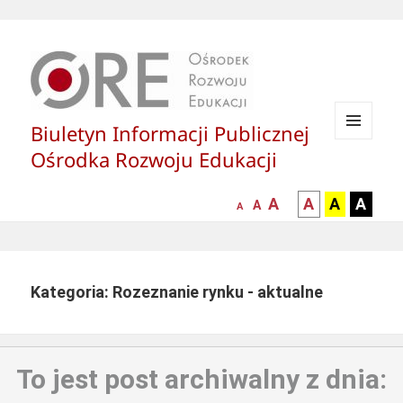
Biuletyn Informacji Publicznej
MENU
Ośrodka Rozwoju Edukacji
I
WIDGETY
większa-
kontrast
kontrast
kontras
A
A
A
A
mniejsza
normalna
A
A
czcionka
czarny
czarny
żółty
czcionka
czcionka
tekst
tekst
tekst
na
na
na
białym
zółtym
czarny
Kategoria: Rozeznanie rynku - aktualne
tle
tle
tle
To jest post archiwalny z dnia: