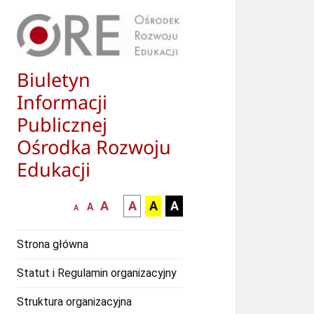
Biuletyn
Informacji
Publicznej
Ośrodka Rozwoju
Edukacji
większa-
kontrast
kontrast
kontrast
A
A
A
A
mniejsza
normalna
A
A
czcionka
czarny
czarny
żółty
czcionka
czcionka
tekst
tekst
tekst
Strona główna
na
na
na
białym
zółtym
czarnym
Statut i Regulamin organizacyjny
tle
tle
tle
Struktura organizacyjna