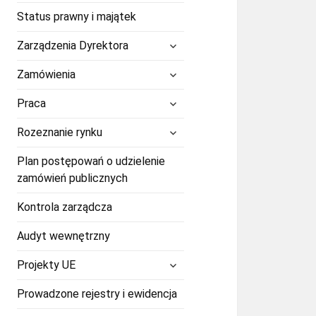
Status prawny i majątek
rozwiń
Zarządzenia Dyrektora
menu
potomne
rozwiń
Zamówienia
menu
potomne
rozwiń
Praca
menu
potomne
rozwiń
Rozeznanie rynku
menu
potomne
Plan postępowań o udzielenie
zamówień publicznych
Kontrola zarządcza
Audyt wewnętrzny
rozwiń
Projekty UE
menu
potomne
Prowadzone rejestry i ewidencja