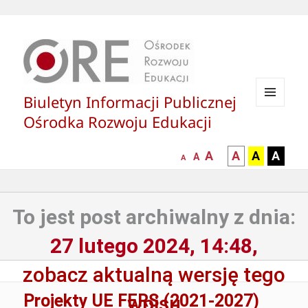
Biuletyn Informacji Publicznej
MENU
Ośrodka Rozwoju Edukacji
I
WIDGETY
większa-
kontrast
kontrast
kontras
A
A
A
A
mniejsza
normalna
A
A
czcionka
czarny
czarny
żółty
czcionka
czcionka
tekst
tekst
tekst
na
na
na
To jest post archiwalny z dnia:
białym
zółtym
czarny
tle
tle
tle
27 lutego 2024, 14:48,
zobacz aktualną wersję tego
Projekty UE FERS (2021-2027)
wpisu