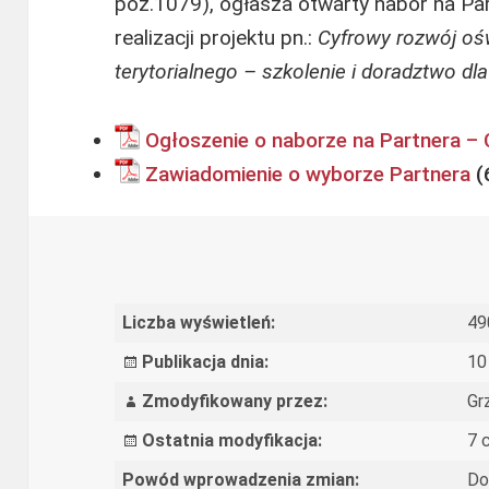
poz.1079), ogłasza otwarty nabór na Pa
realizacji projektu pn.:
Cyfrowy rozwój oś
terytorialnego – szkolenie i doradztwo dla
Ogłoszenie o naborze na Partnera – 
Zawiadomienie o wyborze Partnera
Liczba wyświetleń:
49
Publikacja dnia:
10
Zmodyfikowany przez:
Gr
Ostatnia modyfikacja:
7 
Powód wprowadzenia zmian:
Do