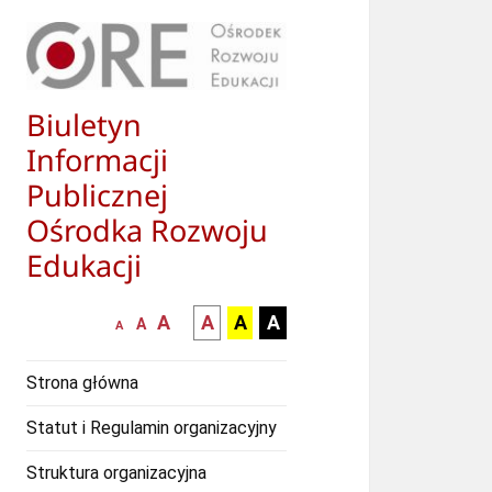
Biuletyn
Informacji
Publicznej
Ośrodka Rozwoju
Edukacji
większa-
kontrast
kontrast
kontrast
A
A
A
A
mniejsza
normalna
A
A
czcionka
czarny
czarny
żółty
czcionka
czcionka
tekst
tekst
tekst
Strona główna
na
na
na
białym
zółtym
czarnym
Statut i Regulamin organizacyjny
tle
tle
tle
Struktura organizacyjna