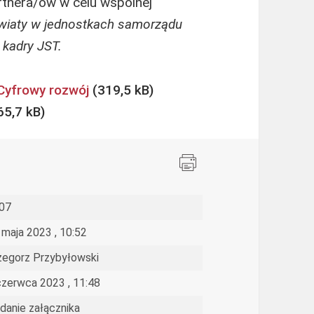
rtnera/ów w celu wspólnej
wiaty w jednostkach samorządu
 kadry JST.
Cyfrowy rozwój
07
 maja 2023 , 10:52
zegorz Przybyłowski
czerwca 2023 , 11:48
danie załącznika