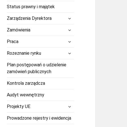
Status prawny i majątek
rozwiń
Zarządzenia Dyrektora
menu
potomne
rozwiń
Zamówienia
menu
potomne
rozwiń
Praca
menu
potomne
rozwiń
Rozeznanie rynku
menu
potomne
Plan postępowań o udzielenie
zamówień publicznych
Kontrola zarządcza
Audyt wewnętrzny
rozwiń
Projekty UE
menu
potomne
Prowadzone rejestry i ewidencja