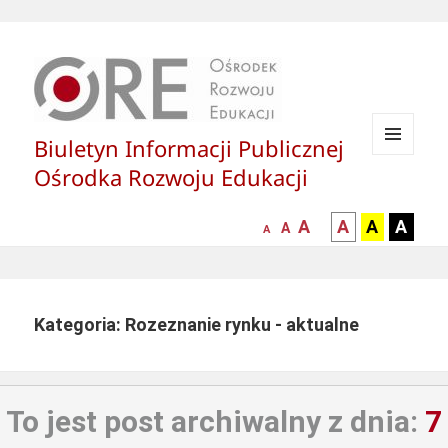
Biuletyn Informacji Publicznej
MENU
Ośrodka Rozwoju Edukacji
I
WIDGETY
większa-
kontrast
kontrast
kontras
A
A
A
A
mniejsza
normalna
A
A
czcionka
czarny
czarny
żółty
czcionka
czcionka
tekst
tekst
tekst
na
na
na
białym
zółtym
czarny
Kategoria: Rozeznanie rynku - aktualne
tle
tle
tle
To jest post archiwalny z dnia:
7