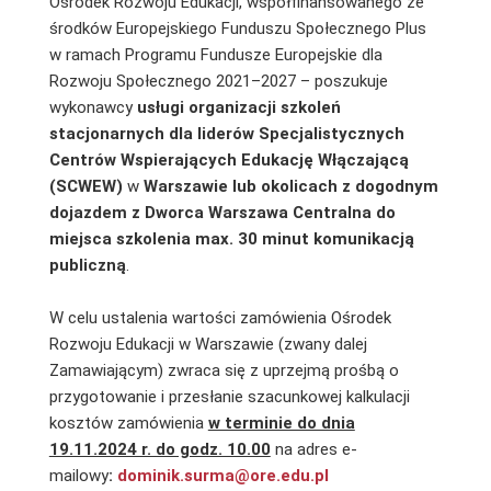
Ośrodek Rozwoju Edukacji, współfinansowanego ze
środków Europejskiego Funduszu Społecznego Plus
w ramach Programu Fundusze Europejskie dla
Rozwoju Społecznego 2021–2027 – poszukuje
wykonawcy
usługi organizacji szkoleń
stacjonarnych dla liderów Specjalistycznych
Centrów Wspierających Edukację Włączającą
(SCWEW)
w
Warszawie lub okolicach z dogodnym
dojazdem z Dworca Warszawa Centralna do
miejsca szkolenia max. 30 minut komunikacją
publiczną
.
W celu ustalenia wartości zamówienia Ośrodek
Rozwoju Edukacji w Warszawie (zwany dalej
Zamawiającym) zwraca się z uprzejmą prośbą o
przygotowanie i przesłanie szacunkowej kalkulacji
kosztów zamówienia
w terminie do dnia
19.11.2024 r. do godz. 10.00
na adres e-
mailowy
:
dominik.surma@ore.edu.pl