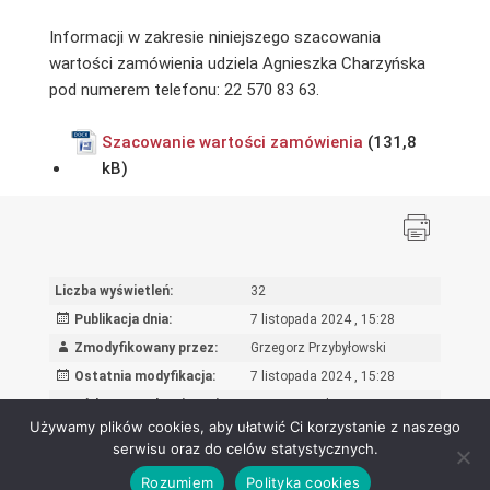
Informacji w zakresie niniejszego szacowania
wartości zamówienia udziela Agnieszka Charzyńska
pod numerem telefonu: 22 570 83 63.
Szacowanie wartości zamówienia
Liczba wyświetleń:
32
Publikacja dnia:
7 listopada 2024 , 15:28
Zmodyfikowany przez:
Grzegorz Przybyłowski
Ostatnia modyfikacja:
7 listopada 2024 , 15:28
Powód wprowadzenia zmian:
wpis oryginalny
Używamy plików cookies, aby ułatwić Ci korzystanie z naszego
serwisu oraz do celów statystycznych.
Rozumiem
Polityka cookies
Ośrodek Rozwoju Edukacji - Biuletyn Informacji Publicznej 2026