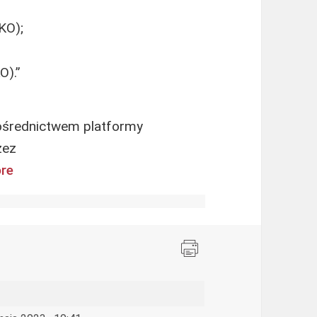
KO);
O).”
średnictwem platformy
zez
ore