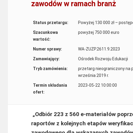
zawodów w ramach branż
Status przetargu:
Powyżej 130 000 zł – postęp
Szacunkowa
powyżej 750 000 euro
wartość:
Numer sprawy:
WA-ZUZP.2611.9.2023
Zamawiający:
Ośrodek Rozwoju Edukacji
Tryb zamówienia:
przetarg nieograniczony na 
września 2019 r.
Termin składania
2023-05-22 10:00:00
ofert:
„Odbiór 223 z 560 e-materiałów popr
raportów z kolejnych etapów weryfikac
zawodowego dla wskazanych zawodów