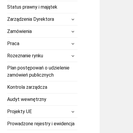
Status prawny i majątek
rozwiń
Zarządzenia Dyrektora
menu
potomne
rozwiń
Zamówienia
menu
potomne
rozwiń
Praca
menu
potomne
rozwiń
Rozeznanie rynku
menu
potomne
Plan postępowań o udzielenie
zamówień publicznych
Kontrola zarządcza
Audyt wewnętrzny
rozwiń
Projekty UE
menu
potomne
Prowadzone rejestry i ewidencja