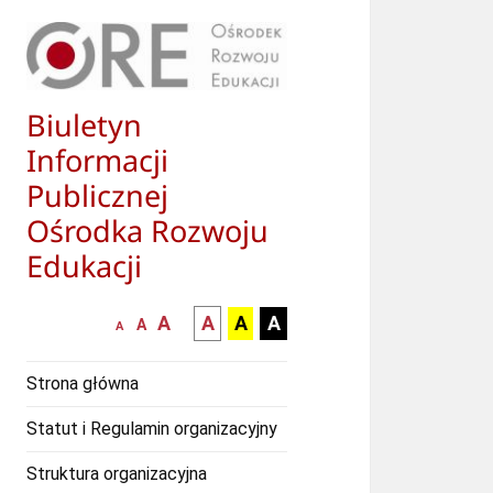
Biuletyn
Informacji
Publicznej
Ośrodka Rozwoju
Edukacji
większa-
kontrast
kontrast
kontrast
A
A
A
A
mniejsza
normalna
A
A
czcionka
czarny
czarny
żółty
czcionka
czcionka
tekst
tekst
tekst
Strona główna
na
na
na
białym
zółtym
czarnym
Statut i Regulamin organizacyjny
tle
tle
tle
Struktura organizacyjna