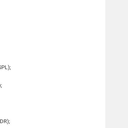
SPL);
;
DR);