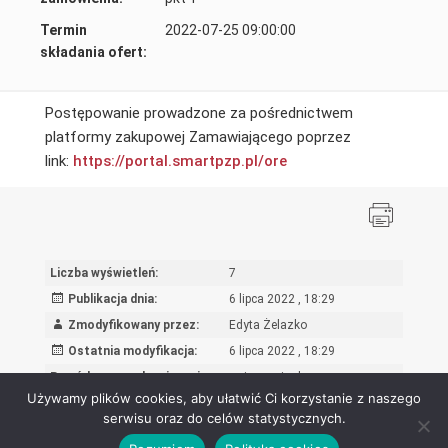
Termin
2022-07-25 09:00:00
składania ofert:
Postępowanie prowadzone za pośrednictwem
platformy zakupowej Zamawiającego poprzez
link:
https://portal.smartpzp.
pl/ore
Liczba wyświetleń:
7
Publikacja dnia:
6 lipca 2022 , 18:29
Zmodyfikowany przez:
Edyta Żelazko
Ostatnia modyfikacja:
6 lipca 2022 , 18:29
Powód wprowadzenia zmian:
wpis oryginalny
Używamy plików cookies, aby ułatwić Ci korzystanie z naszego
serwisu oraz do celów statystycznych.