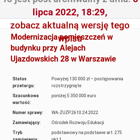
lipca 2022, 18:29,
zobacz aktualną wersję tego
Modernizacja pomieszczeń w
wpisu
budynku przy Alejach
Ujazdowskich 28 w Warszawie
Status
Powyżej 130 000 zł – postępowania
przetargu:
rozstrzygnięte
Szacunkowa
poniżej 5 350 000 euro
wartość:
Numer sprawy:
WA-ZUZP.2610.24.2022
Zamawiający:
Ośrodek Rozwoju Edukacji
Tryb
podstawowy na podstawie art. 275
zamówienia:
pkt 1