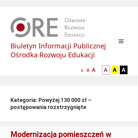
Biuletyn Informacji Publicznej
MENU
Ośrodka Rozwoju Edukacji
I
WIDGETY
większa-
kontrast
kontrast
kontras
A
A
A
A
mniejsza
normalna
A
A
czcionka
czarny
czarny
żółty
czcionka
czcionka
tekst
tekst
tekst
na
na
na
białym
zółtym
czarny
Kategoria: Powyżej 130 000 zł –
tle
tle
tle
postępowania rozstrzygnięte
Modernizacja pomieszczeń w