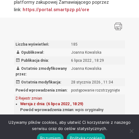
platformy zakupowej Zamawiającego poprzez
link:
https://portal.smartpzp.
pl/ore
Liczba wyświetleń:
185
Opublikował:
Joanna Kowalska
Publikacja dnia:
6 lipca 2022 , 18:29
Ostatnio zmodyfikowany
Joanna Kowalska
przez:
Ostatnia modyfikacja:
28 stycznia 2026 , 11:34
Powód wprowadzenia zmian:
postępowanie rozstrzygnięte
Rejestr zmian
Wersja z dnia: (6 lipca 2022 , 18:29)
Powód wprowadzenia zmian:
wpis oryginalny
Używamy plików cookies, aby ułatwić Ci korzystanie z naszego
serwisu oraz do celów statystycznych.
Rozumiem
Polityka cookies