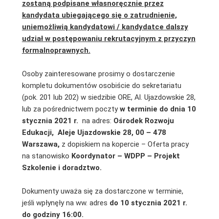
zostaną podpisane własnoręcznie przez
kandydata ubiegającego się o zatrudnienie,
uniemożliwią kandydatowi / kandydatce dalszy
udział w postępowaniu rekrutacyjnym z przyczyn
formalnoprawnych.
Osoby zainteresowane prosimy o dostarczenie
kompletu dokumentów osobiście do sekretariatu
(pok. 201 lub 202) w siedzibie ORE, Al. Ujazdowskie 28,
lub za pośrednictwem poczty
w terminie do dnia 10
stycznia 2021 r.
na adres:
Ośrodek Rozwoju
Edukacji,
Aleje Ujazdowskie 28, 00 – 478
Warszawa,
z dopiskiem na kopercie – Oferta pracy
na stanowisko
Koordynator – WDPP – Projekt
Szkolenie i doradztwo.
Dokumenty uważa się za dostarczone w terminie,
jeśli wpłynęły na ww. adres
do 10 stycznia 2021 r.
do godziny 16:00.