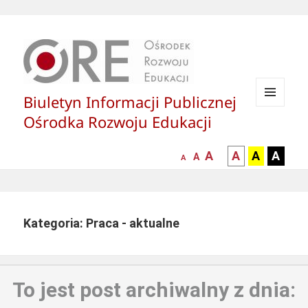
Biuletyn Informacji Publicznej
MENU
Ośrodka Rozwoju Edukacji
I
WIDGETY
większa-
kontrast
kontrast
kontras
A
A
A
A
mniejsza
normalna
A
A
czcionka
czarny
czarny
żółty
czcionka
czcionka
tekst
tekst
tekst
na
na
na
białym
zółtym
czarny
Kategoria: Praca - aktualne
tle
tle
tle
To jest post archiwalny z dnia: