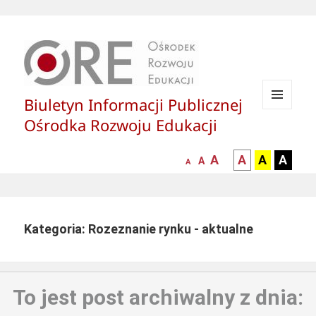
Biuletyn Informacji Publicznej
MENU
Ośrodka Rozwoju Edukacji
I
WIDGETY
większa-
kontrast
kontrast
kontras
A
A
A
A
mniejsza
normalna
A
A
czcionka
czarny
czarny
żółty
czcionka
czcionka
tekst
tekst
tekst
na
na
na
białym
zółtym
czarny
Kategoria: Rozeznanie rynku - aktualne
tle
tle
tle
To jest post archiwalny z dnia: