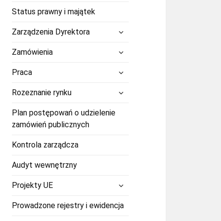
Status prawny i majątek
rozwiń
Zarządzenia Dyrektora
menu
potomne
rozwiń
Zamówienia
menu
potomne
rozwiń
Praca
menu
potomne
rozwiń
Rozeznanie rynku
menu
potomne
Plan postępowań o udzielenie
zamówień publicznych
Kontrola zarządcza
Audyt wewnętrzny
rozwiń
Projekty UE
menu
potomne
Prowadzone rejestry i ewidencja