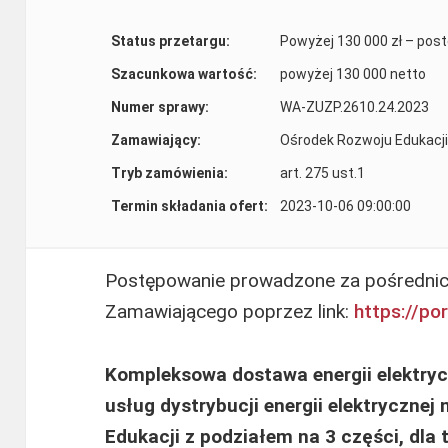
Status przetargu:
Powyżej 130 000 zł – pos
Szacunkowa wartość:
powyżej 130 000 netto
Numer sprawy:
WA-ZUZP.2610.24.2023
Zamawiający:
Ośrodek Rozwoju Edukacji
Tryb zamówienia:
art. 275 ust.1
Termin składania ofert:
2023-10-06 09:00:00
Postępowanie prowadzone za pośredni
Zamawiającego poprzez link:
https://po
Kompleksowa dostawa energii elektry
usług dystrybucji energii elektrycznej
Edukacji z podziałem na 3 części, dla