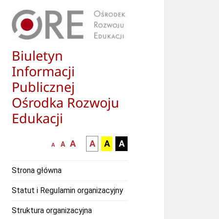
Biuletyn
Informacji
Publicznej
Ośrodka Rozwoju
Edukacji
większa-
kontrast
kontrast
kontrast
A
A
A
A
mniejsza
normalna
A
A
czcionka
czarny
czarny
żółty
czcionka
czcionka
tekst
tekst
tekst
Strona główna
na
na
na
białym
zółtym
czarnym
Statut i Regulamin organizacyjny
tle
tle
tle
Struktura organizacyjna