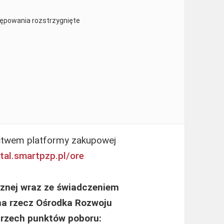
tępowania rozstrzygnięte
ctwem platformy zakupowej
rtal.smartpzp.
pl/ore
cznej wraz ze świadczeniem
 na rzecz Ośrodka Rozwoju
 trzech punktów poboru: