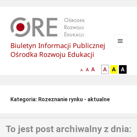
Biuletyn Informacji Publicznej
MENU
Ośrodka Rozwoju Edukacji
I
WIDGETY
większa-
kontrast
kontrast
kontras
A
A
A
A
mniejsza
normalna
A
A
czcionka
czarny
czarny
żółty
czcionka
czcionka
tekst
tekst
tekst
na
na
na
białym
zółtym
czarny
Kategoria: Rozeznanie rynku - aktualne
tle
tle
tle
To jest post archiwalny z dnia: