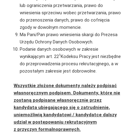
lub ograniczenia przetwarzania, prawo do
wniesienia sprzeciwu wobec przetwarzania, prawo
do przenoszenia danych, prawo do cofnięcia
zgody w dowolnym momencie.
Ma Pani/Pan prawo wniesienia skargi do Prezesa
Urzędu Ochrony Danych Osobowych.
Podanie danych osobowych w zakresie
1
wynikającym art. 22
Kodeksu Pracy jest niezbędne
do przeprowadzenia procesu rekrutacyjnego, a w
pozostałym zakresie jest dobrowolne.
Wszystkie złożone dokumenty należy podpisać
własnoręcznym podpisem. Dokumenty, które nie
zostaną podpisane własnoręcznie przez
kandydata ubiegającego się o zatrudnienie,
uniemożliwią kandydatowi / kandydatce dalszy
udział w postępowaniu rekrutacyjnym
z przyczyn formalnoprawnych.