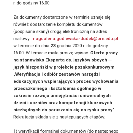
r. do godziny 16.00.
Za dokumenty dostarczone w terminie uznaje się
również dostarczenie kompletu dokumentów
(podpisane skany) drogą elektroniczną na adres
mailowy:
magdalena.godlewska-dudek@ore.edu.pl
w terminie do dnia
23
grudnia 2020 r. do godziny
16.00. W temacie maila proszę wpisać:
Oferta pracy
na stanowisko Eksperta ds. języków obcych ─
język hiszpański w projekcie pozakonkursowym
„Weryfikacja i odbiór zestawów narzędzi
edukacyjnych wspierających proces wychowania
przedszkolnego i kształcenia ogólnego w
zakresie rozwoju umiejętności uniwersalnych
dzieci i uczniów oraz kompetencji kluczowych
niezbędnych do poruszania się na rynku pracy”
Rekrutacja składa się z następujących etapów:
1) weryfikacji formalnej dokumentów (do następnego