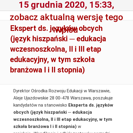
15 grudnia 2020, 15:33,
zobacz aktualną wersję tego
Ekspert ds. języków obcych
wpisu
(język hiszpański ─ edukacja
wczesnoszkolna, II i III etap
edukacyjny, w tym szkoła
branżowa I i II stopnia)
Dyrektor Ośrodka Rozwoju Edukacji w Warszawie,
Aleje Ujazdowskie 28 00-478 Warszawa, poszukuje
kandydatów na stanowisko
Eksperta ds. języków
obcych (język hiszpański ─ edukacja
wczesnoszkolna, II i III etap edukacyjny, w tym
szkoła branżowa I i II stopnia)
w