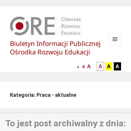
Biuletyn Informacji Publicznej
MENU
Ośrodka Rozwoju Edukacji
I
WIDGETY
większa-
kontrast
kontrast
kontras
A
A
A
A
mniejsza
normalna
A
A
czcionka
czarny
czarny
żółty
czcionka
czcionka
tekst
tekst
tekst
na
na
na
białym
zółtym
czarny
Kategoria: Praca - aktualne
tle
tle
tle
To jest post archiwalny z dnia: