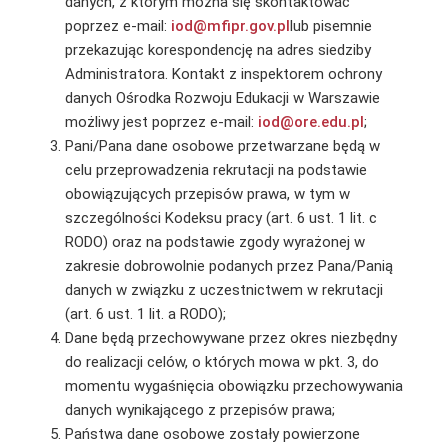
danych, z którym można się skontaktować
poprzez e-mail:
iod@mfipr.gov.pl
lub pisemnie
przekazując korespondencję na adres siedziby
Administratora. Kontakt z inspektorem ochrony
danych Ośrodka Rozwoju Edukacji w Warszawie
możliwy jest poprzez e-mail:
iod@ore.edu.pl
;
Pani/Pana dane osobowe przetwarzane będą w
celu przeprowadzenia rekrutacji na podstawie
obowiązujących przepisów prawa, w tym w
szczególności Kodeksu pracy (art. 6 ust. 1 lit. c
RODO) oraz na podstawie zgody wyrażonej w
zakresie dobrowolnie podanych przez Pana/Panią
danych w związku z uczestnictwem w rekrutacji
(art. 6 ust. 1 lit. a RODO);
Dane będą przechowywane przez okres niezbędny
do realizacji celów, o których mowa w pkt. 3, do
momentu wygaśnięcia obowiązku przechowywania
danych wynikającego z przepisów prawa;
Państwa dane osobowe zostały powierzone