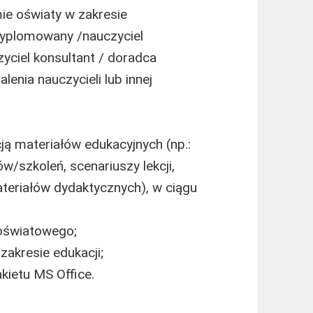
mie oświaty w zakresie
dyplomowany /nauczyciel
zyciel konsultant / doradca
nia nauczycieli lub innej
ą materiałów edukacyjnych (np.:
szkoleń, scenariuszy lekcji,
teriałów dydaktycznych), w ciągu
oświatowego;
akresie edukacji;
kietu MS Office.