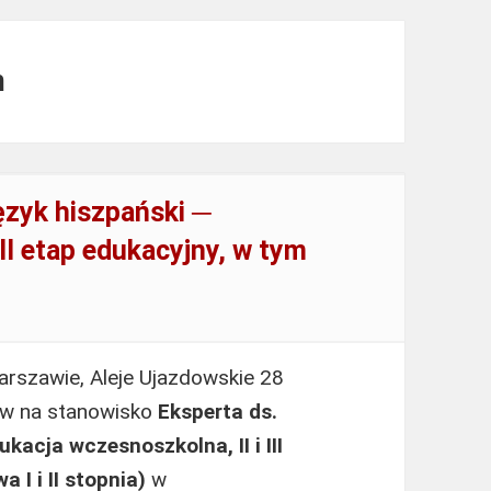
m
ęzyk hiszpański ─
III etap edukacyjny, w tym
rszawie, Aleje Ujazdowskie 28
ów na stanowisko
Eksperta ds.
kacja wczesnoszkolna, II i III
 I i II stopnia)
w