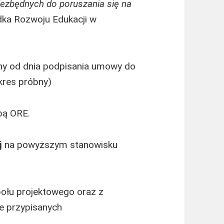
iezbędnych do poruszania się na
dka Rozwoju Edukacji w
ony od dnia podpisania umowy do
kres próbny)
bą ORE.
j
na powyższym stanowisku
połu projektowego oraz z
e przypisanych