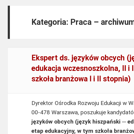
Kategoria: Praca – archiwu
Ekspert ds. języków obcych (j
edukacja wczesnoszkolna, II i 
szkoła branżowa I i II stopnia)
Dyrektor Ośrodka Rozwoju Edukacji w Wa
00-478 Warszawa, poszukuje kandydat
języków obcych (język hiszpański ─ edu
etap edukacyjny, w tym szkoła branżowa