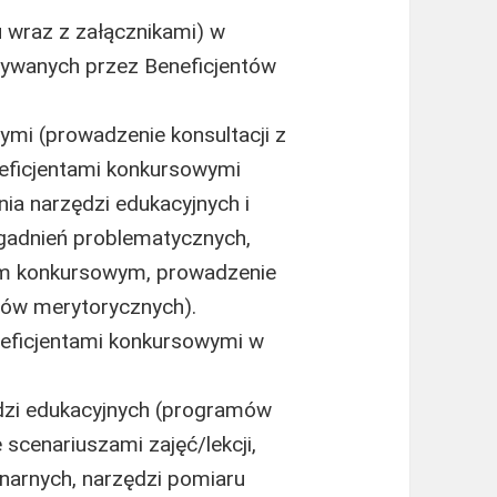
u wraz z załącznikami) w
owywanych przez Beneficjentów
mi (prowadzenie konsultacji z
neficjentami konkursowymi
a narzędzi edukacyjnych i
agadnień problematycznych,
om konkursowym, prowadzenie
orów merytorycznych).
neficjentami konkursowymi w
ędzi edukacyjnych (programów
scenariuszami zajęć/lekcji,
inarnych, narzędzi pomiaru