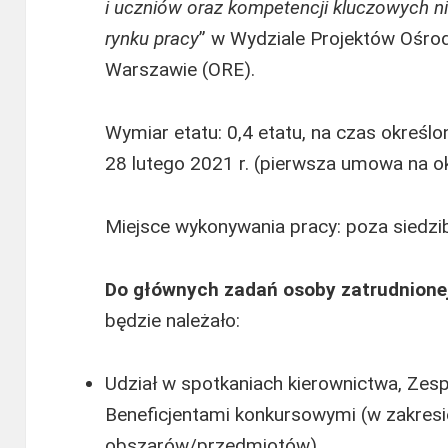
i uczniów oraz kompetencji kluczowych n
rynku pracy
” w Wydziale Projektów Ośro
Warszawie (ORE).
Wymiar etatu: 0,4 etatu, na czas określ
28 lutego 2021 r. (pierwsza umowa na o
Miejsce wykonywania pracy: poza siedzi
Do głównych zadań osoby zatrudnione
będzie należało:
Udział w spotkaniach kierownictwa, Zes
Beneficjentami konkursowymi (w zakresi
obszarów/przedmiotów).