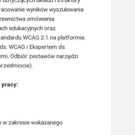
 dotyczących układu i struktury
pracowanie wyników wyszukiwania
azewnictwa omówienia
ach edukacyjnych oraz
andardu WCAG 2.1 na platformie.
 ds. WCAG i Ekspertem ds.
ymi. Odbiór zestawów narzędzi
rzedmiocie).
 pracy:
ie w zakresie wskazanego