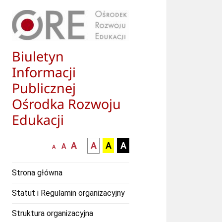
Biuletyn
Informacji
Publicznej
Ośrodka Rozwoju
Edukacji
większa-
kontrast
kontrast
kontrast
A
A
A
A
mniejsza
normalna
A
A
czcionka
czarny
czarny
żółty
czcionka
czcionka
tekst
tekst
tekst
Strona główna
na
na
na
białym
zółtym
czarnym
Statut i Regulamin organizacyjny
tle
tle
tle
Struktura organizacyjna