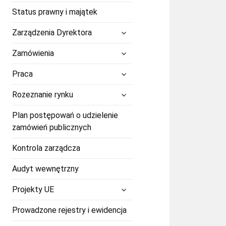
Status prawny i majątek
rozwiń
Zarządzenia Dyrektora
menu
potomne
rozwiń
Zamówienia
menu
potomne
rozwiń
Praca
menu
potomne
rozwiń
Rozeznanie rynku
menu
potomne
Plan postępowań o udzielenie
zamówień publicznych
Kontrola zarządcza
Audyt wewnętrzny
rozwiń
Projekty UE
menu
potomne
Prowadzone rejestry i ewidencja