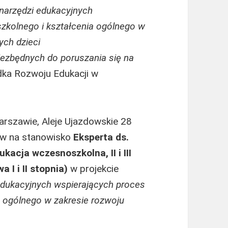
 narzędzi edukacyjnych
zkolnego i kształcenia ogólnego w
ych dzieci
iezbędnych do poruszania się na
dka Rozwoju Edukacji w
rszawie, Aleje Ujazdowskie 28
ów na stanowisko
Eksperta ds.
kacja wczesnoszkolna, II i III
 I i II stopnia)
w projekcie
 edukacyjnych wspierających proces
 ogólnego w zakresie rozwoju