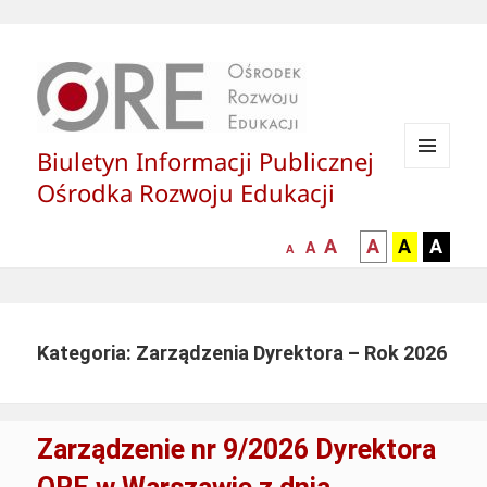
Biuletyn Informacji Publicznej
MENU
Ośrodka Rozwoju Edukacji
I
WIDGETY
większa-
kontrast
kontrast
kontras
A
A
A
A
mniejsza
normalna
A
A
czcionka
czarny
czarny
żółty
czcionka
czcionka
tekst
tekst
tekst
na
na
na
białym
zółtym
czarny
Kategoria: Zarządzenia Dyrektora – Rok 2026
tle
tle
tle
Zarządzenie nr 9/2026 Dyrektora