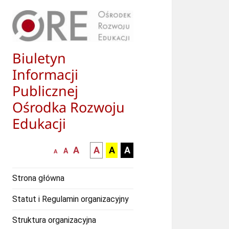
Biuletyn
Informacji
Publicznej
Ośrodka Rozwoju
Edukacji
większa-
kontrast
kontrast
kontrast
A
A
A
A
mniejsza
normalna
A
A
czcionka
czarny
czarny
żółty
czcionka
czcionka
tekst
tekst
tekst
Strona główna
na
na
na
białym
zółtym
czarnym
Statut i Regulamin organizacyjny
tle
tle
tle
Struktura organizacyjna