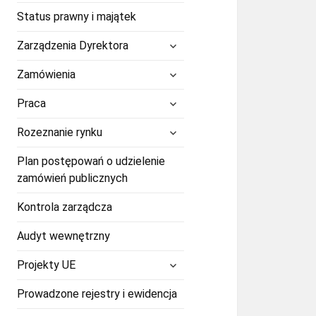
Status prawny i majątek
rozwiń
Zarządzenia Dyrektora
menu
potomne
rozwiń
Zamówienia
menu
potomne
rozwiń
Praca
menu
potomne
rozwiń
Rozeznanie rynku
menu
potomne
Plan postępowań o udzielenie
zamówień publicznych
Kontrola zarządcza
Audyt wewnętrzny
rozwiń
Projekty UE
menu
potomne
Prowadzone rejestry i ewidencja