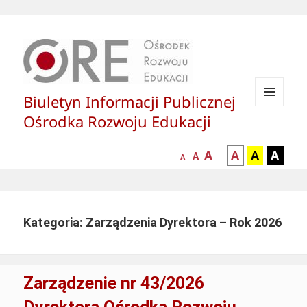
Biuletyn Informacji Publicznej
MENU
Ośrodka Rozwoju Edukacji
I
WIDGETY
większa-
kontrast
kontrast
kontras
A
A
A
A
mniejsza
normalna
A
A
czcionka
czarny
czarny
żółty
czcionka
czcionka
tekst
tekst
tekst
na
na
na
białym
zółtym
czarny
Kategoria: Zarządzenia Dyrektora – Rok 2026
tle
tle
tle
Zarządzenie nr 43/2026