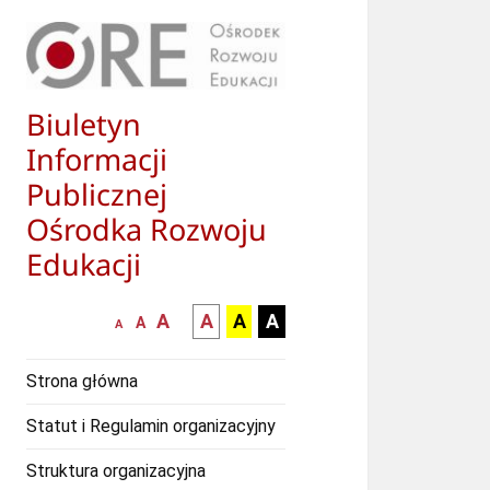
Biuletyn
Informacji
Publicznej
Ośrodka Rozwoju
Edukacji
większa-
kontrast
kontrast
kontrast
A
A
A
A
mniejsza
normalna
A
A
czcionka
czarny
czarny
żółty
czcionka
czcionka
tekst
tekst
tekst
Strona główna
na
na
na
białym
zółtym
czarnym
Statut i Regulamin organizacyjny
tle
tle
tle
Struktura organizacyjna