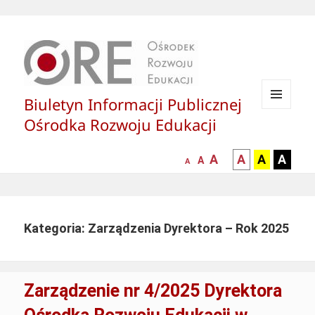
Biuletyn Informacji Publicznej
MENU
Ośrodka Rozwoju Edukacji
I
WIDGETY
większa-
kontrast
kontrast
kontras
A
A
A
A
mniejsza
normalna
A
A
czcionka
czarny
czarny
żółty
czcionka
czcionka
tekst
tekst
tekst
na
na
na
białym
zółtym
czarny
Kategoria: Zarządzenia Dyrektora – Rok 2025
tle
tle
tle
Zarządzenie nr 4/2025 Dyrektora