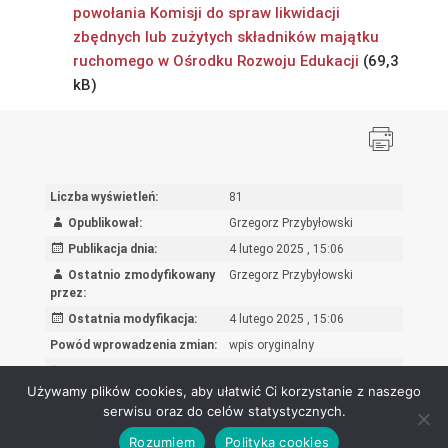
powołania Komisji do spraw likwidacji
zbędnych lub zużytych składników majątku
ruchomego w Ośrodku Rozwoju Edukacji
Liczba wyświetleń:
81
Opublikował:
Grzegorz Przybyłowski
Publikacja dnia:
4 lutego 2025 , 15:06
Ostatnio zmodyfikowany
Grzegorz Przybyłowski
przez:
Ostatnia modyfikacja:
4 lutego 2025 , 15:06
Powód wprowadzenia zmian:
wpis oryginalny
Rejestr zmian
Używamy plików cookies, aby ułatwić Ci korzystanie z naszego
serwisu oraz do celów statystycznych.
Rozumiem
Polityka cookies
Ośrodek Rozwoju Edukacji - Biuletyn Informacji Publicznej 2026