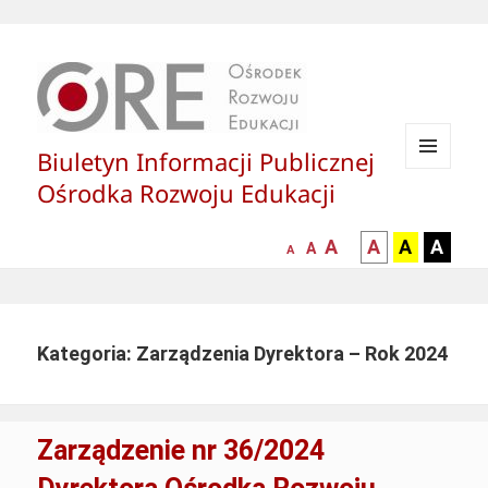
Biuletyn Informacji Publicznej
MENU
Ośrodka Rozwoju Edukacji
I
WIDGETY
większa-
kontrast
kontrast
kontras
A
A
A
A
mniejsza
normalna
A
A
czcionka
czarny
czarny
żółty
czcionka
czcionka
tekst
tekst
tekst
na
na
na
białym
zółtym
czarny
Kategoria: Zarządzenia Dyrektora – Rok 2024
tle
tle
tle
Zarządzenie nr 36/2024