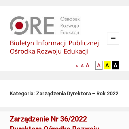
Biuletyn Informacji Publicznej
MENU
Ośrodka Rozwoju Edukacji
I
WIDGETY
większa-
kontrast
kontrast
kontras
A
A
A
A
mniejsza
normalna
A
A
czcionka
czarny
czarny
żółty
czcionka
czcionka
tekst
tekst
tekst
na
na
na
białym
zółtym
czarny
Kategoria: Zarządzenia Dyrektora – Rok 2022
tle
tle
tle
Zarządzenie Nr 36/2022