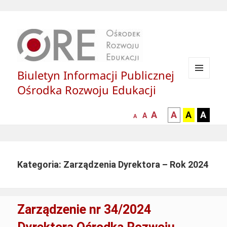
Biuletyn Informacji Publicznej
MENU
Ośrodka Rozwoju Edukacji
I
WIDGETY
większa-
kontrast
kontrast
kontras
A
A
A
A
mniejsza
normalna
A
A
czcionka
czarny
czarny
żółty
czcionka
czcionka
tekst
tekst
tekst
na
na
na
białym
zółtym
czarny
Kategoria: Zarządzenia Dyrektora – Rok 2024
tle
tle
tle
Zarządzenie nr 34/2024