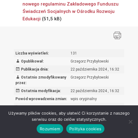
nowego regulaminu Zakładowego Funduszu
Świadczeń Socjalnych w Ośrodku Rozwoju
Edukacji
Liczba wyświetleń:
131
Opublikował:
Grzegorz Przybyłowski
Publikacja dnia:
22 października 2024 , 16:32
Ostatnio zmodyfikowany
Grzegorz Przybyłowski
przez:
Ostatnia modyfikacja:
22 października 2024 , 16:32
Powód wprowadzenia zmian:
wpis oryginalny
Rejestr zmian
Używamy plików cookies, aby ułatwić Ci korzystanie z naszego
serwisu oraz do celów statystycznych.
Rozumiem
Polityka cookies
Ośrodek Rozwoju Edukacji - Biuletyn Informacji Publicznej 2026