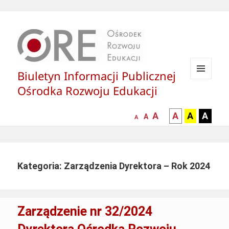
Biuletyn Informacji Publicznej
MENU
Ośrodka Rozwoju Edukacji
I
WIDGETY
większa-
kontrast
kontrast
kontras
A
A
A
A
mniejsza
normalna
A
A
czcionka
czarny
czarny
żółty
czcionka
czcionka
tekst
tekst
tekst
na
na
na
białym
zółtym
czarny
Kategoria: Zarządzenia Dyrektora – Rok 2024
tle
tle
tle
Zarządzenie nr 32/2024