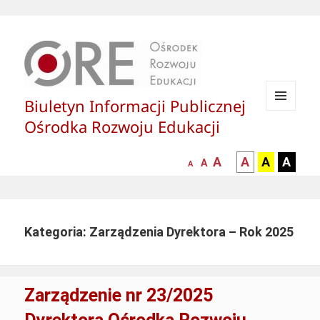
Biuletyn Informacji Publicznej
MENU
Ośrodka Rozwoju Edukacji
I
WIDGETY
większa-
kontrast
kontrast
kontras
A
A
A
A
mniejsza
normalna
A
A
czcionka
czarny
czarny
żółty
czcionka
czcionka
tekst
tekst
tekst
na
na
na
białym
zółtym
czarny
Kategoria: Zarządzenia Dyrektora – Rok 2025
tle
tle
tle
Zarządzenie nr 23/2025