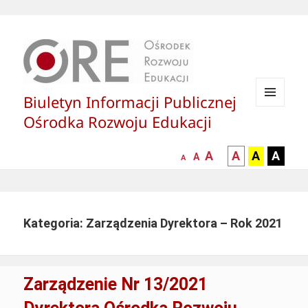
Biuletyn Informacji Publicznej
MENU
Ośrodka Rozwoju Edukacji
I
WIDGETY
większa-
kontrast
kontrast
kontras
A
A
A
A
mniejsza
normalna
A
A
czcionka
czarny
czarny
żółty
czcionka
czcionka
tekst
tekst
tekst
na
na
na
białym
zółtym
czarny
Kategoria: Zarządzenia Dyrektora – Rok 2021
tle
tle
tle
Zarządzenie Nr 13/2021