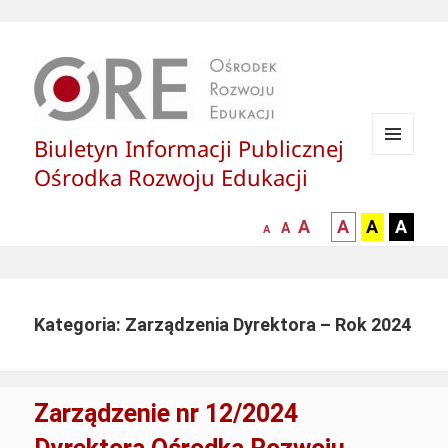
Biuletyn Informacji Publicznej
MENU
Ośrodka Rozwoju Edukacji
I
WIDGETY
większa-
kontrast
kontrast
kontras
A
A
A
A
mniejsza
normalna
A
A
czcionka
czarny
czarny
żółty
czcionka
czcionka
tekst
tekst
tekst
na
na
na
białym
zółtym
czarny
Kategoria: Zarządzenia Dyrektora – Rok 2024
tle
tle
tle
Zarządzenie nr 12/2024