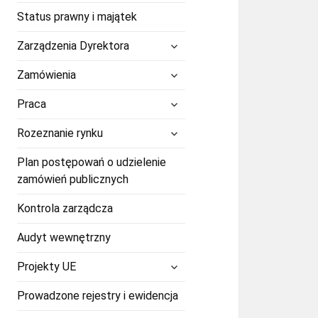
Status prawny i majątek
rozwiń
Zarządzenia Dyrektora
menu
potomne
rozwiń
Zamówienia
menu
potomne
rozwiń
Praca
menu
potomne
rozwiń
Rozeznanie rynku
menu
potomne
Plan postępowań o udzielenie
zamówień publicznych
Kontrola zarządcza
Audyt wewnętrzny
rozwiń
Projekty UE
menu
potomne
Prowadzone rejestry i ewidencja