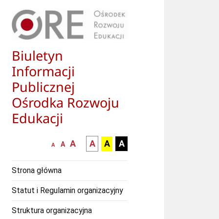
Biuletyn
Informacji
Publicznej
Ośrodka Rozwoju
Edukacji
większa-
kontrast
kontrast
kontrast
A
A
A
A
mniejsza
normalna
A
A
czcionka
czarny
czarny
żółty
czcionka
czcionka
tekst
tekst
tekst
Strona główna
na
na
na
białym
zółtym
czarnym
Statut i Regulamin organizacyjny
tle
tle
tle
Struktura organizacyjna