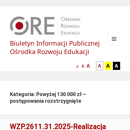
Biuletyn Informacji Publicznej
MENU
Ośrodka Rozwoju Edukacji
I
WIDGETY
większa-
kontrast
kontrast
kontras
A
A
A
A
mniejsza
normalna
A
A
czcionka
czarny
czarny
żółty
czcionka
czcionka
tekst
tekst
tekst
na
na
na
białym
zółtym
czarny
Kategoria: Powyżej 130 000 zł –
tle
tle
tle
postępowania rozstrzygnięte
WZP.2611.31.2025-Realizacja