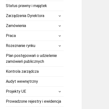
Status prawny i majątek
rozwiń
Zarządzenia Dyrektora
menu
potomne
rozwiń
Zamówienia
menu
potomne
rozwiń
Praca
menu
potomne
rozwiń
Rozeznanie rynku
menu
potomne
Plan postępowań o udzielenie
zamówień publicznych
Kontrola zarządcza
Audyt wewnętrzny
rozwiń
Projekty UE
menu
potomne
Prowadzone rejestry i ewidencja