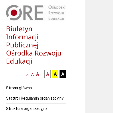
Biuletyn
Informacji
Publicznej
Ośrodka Rozwoju
Edukacji
większa-
kontrast
kontrast
kontrast
A
A
A
A
mniejsza
normalna
A
A
czcionka
czarny
czarny
żółty
czcionka
czcionka
tekst
tekst
tekst
Strona główna
na
na
na
białym
zółtym
czarnym
Statut i Regulamin organizacyjny
tle
tle
tle
Struktura organizacyjna