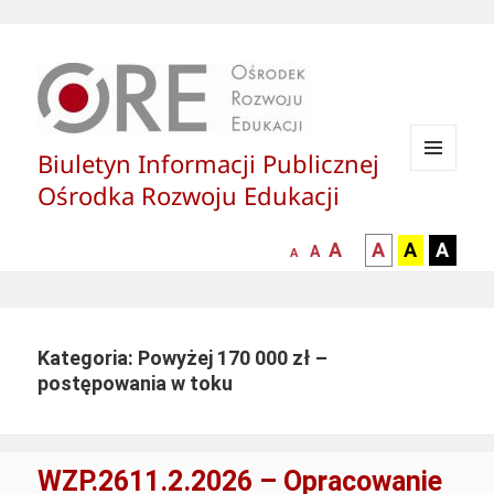
Biuletyn Informacji Publicznej
MENU
Ośrodka Rozwoju Edukacji
I
WIDGETY
większa-
kontrast
kontrast
kontras
A
A
A
A
mniejsza
normalna
A
A
czcionka
czarny
czarny
żółty
czcionka
czcionka
tekst
tekst
tekst
na
na
na
białym
zółtym
czarny
Kategoria: Powyżej 170 000 zł –
tle
tle
tle
postępowania w toku
WZP.2611.2.2026 – Opracowanie