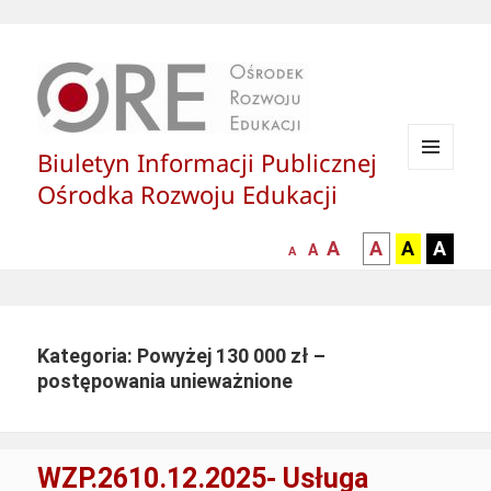
Biuletyn Informacji Publicznej
MENU
Ośrodka Rozwoju Edukacji
I
WIDGETY
większa-
kontrast
kontrast
kontras
A
A
A
A
mniejsza
normalna
A
A
czcionka
czarny
czarny
żółty
czcionka
czcionka
tekst
tekst
tekst
na
na
na
białym
zółtym
czarny
Kategoria: Powyżej 130 000 zł –
tle
tle
tle
postępowania unieważnione
WZP.2610.12.2025- Usługa