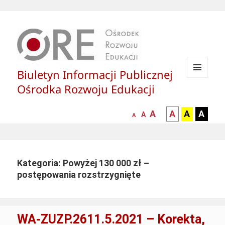
Biuletyn Informacji Publicznej
MENU
Ośrodka Rozwoju Edukacji
I
WIDGETY
większa-
kontrast
kontrast
kontras
A
A
A
A
mniejsza
normalna
A
A
czcionka
czarny
czarny
żółty
czcionka
czcionka
tekst
tekst
tekst
na
na
na
białym
zółtym
czarny
Kategoria: Powyżej 130 000 zł –
tle
tle
tle
postępowania rozstrzygnięte
WA-ZUZP.2611.5.2021 – Korekta,