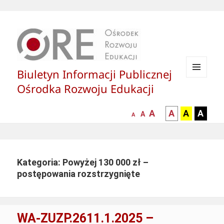
Biuletyn Informacji Publicznej
MENU
Ośrodka Rozwoju Edukacji
I
WIDGETY
większa-
kontrast
kontrast
kontras
A
A
A
A
mniejsza
normalna
A
A
czcionka
czarny
czarny
żółty
czcionka
czcionka
tekst
tekst
tekst
na
na
na
białym
zółtym
czarny
Kategoria: Powyżej 130 000 zł –
tle
tle
tle
postępowania rozstrzygnięte
WA-ZUZP.2611.1.2025 –