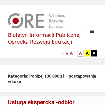
Biuletyn Informacji Publicznej
MENU
Ośrodka Rozwoju Edukacji
I
WIDGETY
większa-
kontrast
kontrast
kontras
A
A
A
A
mniejsza
normalna
A
A
czcionka
czarny
czarny
żółty
czcionka
czcionka
tekst
tekst
tekst
na
na
na
białym
zółtym
czarny
Kategoria: Poniżej 130 000 zł – postępowania
tle
tle
tle
w toku
Usługa ekspercka -odbiór