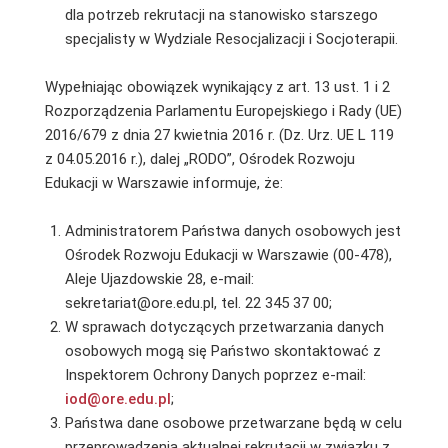
dla potrzeb rekrutacji na stanowisko starszego
specjalisty w Wydziale Resocjalizacji i Socjoterapii.
Wypełniając obowiązek wynikający z art. 13 ust. 1 i 2
Rozporządzenia Parlamentu Europejskiego i Rady (UE)
2016/679 z dnia 27 kwietnia 2016 r. (Dz. Urz. UE L 119
z 04.05.2016 r.), dalej „RODO”, Ośrodek Rozwoju
Edukacji w Warszawie informuje, że:
Administratorem Państwa danych osobowych jest
Ośrodek Rozwoju Edukacji w Warszawie (00-478),
Aleje Ujazdowskie 28, e-mail:
sekretariat@ore.edu.pl, tel. 22 345 37 00;
W sprawach dotyczących przetwarzania danych
osobowych mogą się Państwo skontaktować z
Inspektorem Ochrony Danych poprzez e-mail:
iod@ore.edu.pl
;
Państwa dane osobowe przetwarzane będą w celu
przeprowadzenia aktualnej rekrutacji w związku z